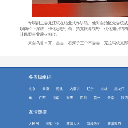
专职副主委尤江斌在结业式作讲话。他对自治区党委统战
职岗位上深耕，强化思想引领，拓宽眼界视野，优化知识结构
让民盟事业薪火相传。
来自乌鲁木齐、昌吉、石河子三个市委会，克拉玛依支部
各省级组织
北京
天津
河北
内蒙古
辽宁
吉林
黑龙江
东
广西
海南
重庆
四川
贵州
云南
陕西
友情链接
人民网
民盟中央
新疆人大
新疆政协
新疆政府