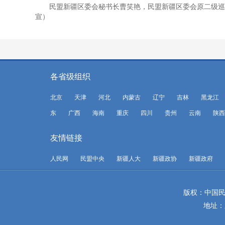
民盟新疆区委会秘书长曹笑艳，民盟新疆区委会原二级巡
宣）
各省级组织
北京
天津
河北
内蒙古
辽宁
吉林
黑龙江
东
广西
海南
重庆
四川
贵州
云南
陕西
友情链接
人民网
民盟中央
新疆人大
新疆政协
新疆政府
版权：中国民
地址：