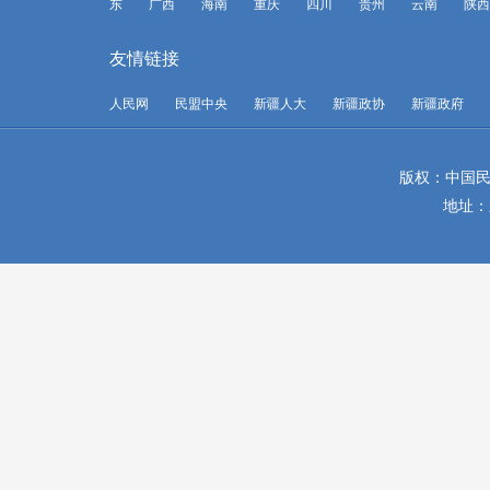
东
广西
海南
重庆
四川
贵州
云南
陕西
友情链接
人民网
民盟中央
新疆人大
新疆政协
新疆政府
版权：中国民
地址：