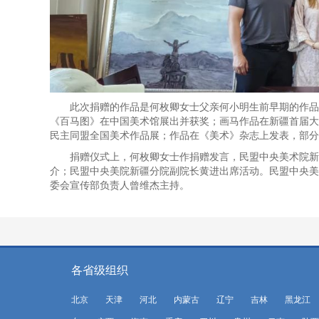
此次捐赠的作品是何枚卿女士父亲何小明生前早期的作品
《百马图》在中国美术馆展出并获奖；画马作品在新疆首届大
民主同盟全国美术作品展；作品在《美术》杂志上发表，部分
捐赠仪式上，何枚卿女士作捐赠发言，民盟中央美术院新
介；民盟中央美院新疆分院副院长黄进出席活动。民盟中央美
委会宣传部负责人曾维杰主持。
各省级组织
北京
天津
河北
内蒙古
辽宁
吉林
黑龙江