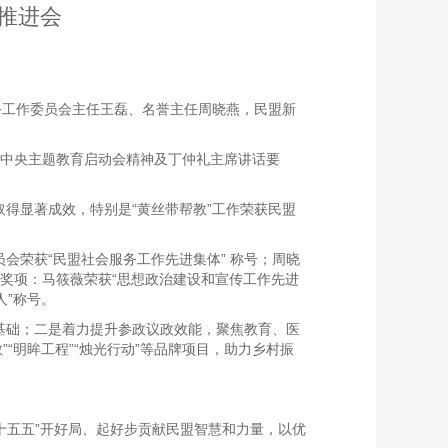
作推进会
服务工作委员会主任王磊、名誉主任周晓燕，民盟新
民盟中央主题教育启动会精神及丁仲礼主席讲话要
取得显著成效，特别是“黄丝带帮教”工作荣获民盟
会荣获“民盟社会服务工作先进集体” 称号；周晓
会奖项：马筱薇荣获“思想政治建设和宣传工作先进
人”称号。
基础；二是着力提升参政议政效能，聚焦教育、医
“明眸工程”“烛光行动”等品牌项目，助力乡村振
十五五”开好局、起好步贡献民盟智慧和力量，以优