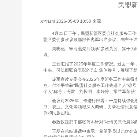
民盟新
2026-05-09 10:59 来源：
发布日期
4月23日下午，民盟新疆区委会社会服务工
疆区委会参政议政部部长庞军出席会议。副主任
周晓燕、宋海燕先后领学“参政为公、实干为民
点。
王磊汇报了2025年年度工作情况。过去一
中央、司法部联合表彰的先进集体称号，展现了
庞军宣读专委会在2025年度盟务工作中获
燕、付治平荣获“民盟社会服务工作先进个人”称号
个人”称号；冯雷、刘长明、李婷婷、常兰军荣获“
会议对2026年工作进行部署：一是持续强
疗、农业、文化等领域深入调研，力争社情民意信息
兴和民族团结。
参政议政部干部张伟杰针对“社情民意信息的
王磊在总结讲话中表示，希望委员以此次会议