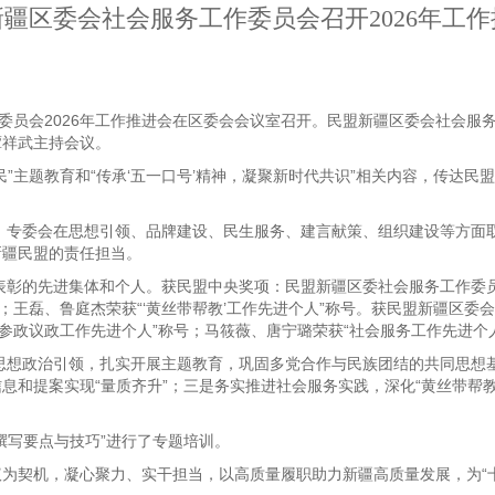
疆区委会社会服务工作委员会召开2026年工
作委员会2026年工作推进会在区委会会议室召开。民盟新疆区委会社会
谭祥武主持会议。
”主题教育和“传承‘五一口号’精神，凝聚新时代共识”相关内容，传达
年，专委会在思想引领、品牌建设、民生服务、建言献策、组织建设等方面
新疆民盟的责任担当。
得表彰的先进集体和个人。获民盟中央奖项：民盟新疆区委社会服务工作委员
；王磊、鲁庭杰荣获“‘黄丝带帮教’工作先进个人”称号。获民盟新疆区委
参政议政工作先进个人”称号；马筱薇、唐宁璐荣获“社会服务工作先进个
化思想政治引领，扎实开展主题教育，巩固多党合作与民族团结的共同思想
和提案实现“量质齐升”；三是务实推进社会服务实践，深化“黄丝带帮教”
撰写要点与技巧”进行了专题培训。
为契机，凝心聚力、实干担当，以高质量履职助力新疆高质量发展，为“