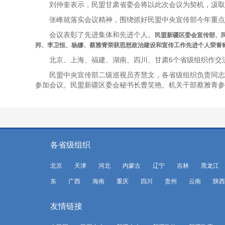
刘仲奎表示，民盟甘肃省委会将以此次会议为契机，汲取
张峰就落实会议精神，围绕抓好民盟中央宣传部今年重点
会议表彰了先进集体和先进个人。
民盟新疆区委会宣传部、民
邦、李卫恒、杨娜、蔡雅青荣获思想政治建设和宣传工作先进个人荣誉
北京、上海、福建、湖南、四川、甘肃6个省级组织作交
民盟中央宣传部二级巡视员齐慧文，各省级组织负责同志
参加会议。民盟新疆区委会秘书长曹笑艳、机关干部蔡雅青参
各省级组织
北京
天津
河北
内蒙古
辽宁
吉林
黑龙江
东
广西
海南
重庆
四川
贵州
云南
陕西
友情链接