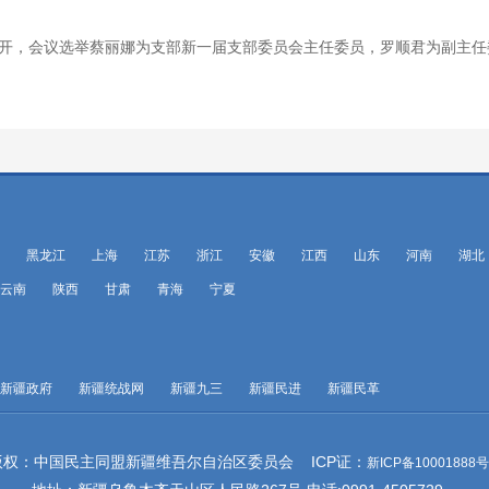
召开，会议选举蔡丽娜为支部新一届支部委员会主任委员，罗顺君为副主
黑龙江
上海
江苏
浙江
安徽
江西
山东
河南
湖北
云南
陕西
甘肃
青海
宁夏
新疆政府
新疆统战网
新疆九三
新疆民进
新疆民革
版权：中国民主同盟新疆维吾尔自治区委员会 ICP证：
新ICP备10001888号