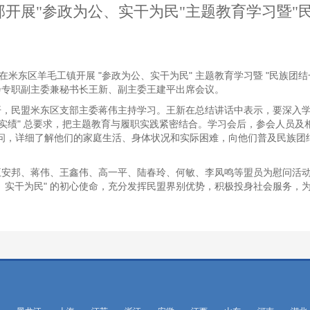
开展"参政为公、实干为民"主题教育学习暨"
在米东区羊毛工镇开展 "参政为公、实干为民" 主题教育学习暨 "民族团
会专职副主委兼秘书长王新、副主委王建平出席会议。
开，民盟米东区支部主委蒋伟主持学习。王新在总结讲话中表示，要深入
出实绩" 总要求，把主题教育与履职实践紧密结合。学习会后，参会人员
慰问，详细了解他们的家庭生活、身体状况和实际困难，向他们普及民族
王安邦、蒋伟、王鑫伟、高一平、陆春玲、何敏、李凤鸣等盟员为慰问活
、实干为民" 的初心使命，充分发挥民盟界别优势，积极投身社会服务，