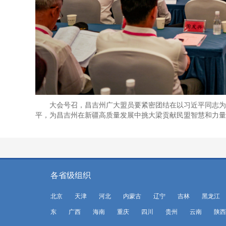
大会号召，昌吉州广大盟员要紧密团结在以习近平同志为
平，为昌吉州在新疆高质量发展中挑大梁贡献民盟智慧和力量
各省级组织
北京
天津
河北
内蒙古
辽宁
吉林
黑龙江
东
广西
海南
重庆
四川
贵州
云南
陕西