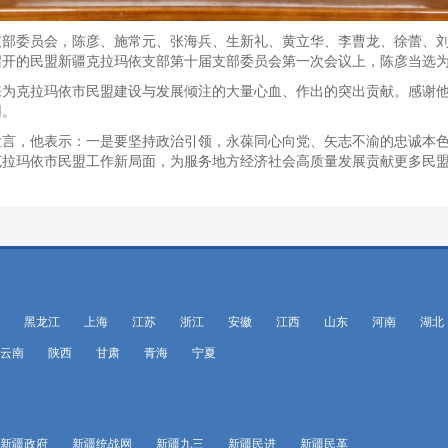
支部委员会，陈彦、施常元、张海兵、生新礼、黄立华、李曹龙、徐蕾、
召开的民盟新疆克拉玛依支部第十届支部委员会第一次会议上，陈彦当选
来为克拉玛依市民盟建设与发展倾注的大量心血、作出的突出贡献。感谢
用。
发言，他表示：一是要坚持政治引领，永葆同心向党、矢志不渝的忠诚本
克拉玛依市民盟工作新局面，为服务地方经济社会高质量发展贡献更多民
黑龙江
上海
江苏
浙江
安徽
江西
山东
河南
湖北
云南
陕西
甘肃
青海
宁夏
新疆政府
新疆统战网
新疆九三
新疆民进
新疆民革