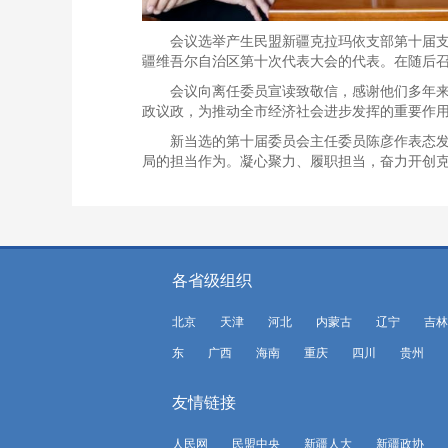
会议选举产生民盟新疆克拉玛依支部第十届
疆维吾尔自治区第十次代表大会的代表。在随后
会议向离任委员宣读致敬信，感谢他们多年
政议政，为推动全市经济社会进步发挥的重要作
新当选的第十届委员会主任委员陈彦作表态
局的担当作为。凝心聚力、履职担当，奋力开创
各省级组织
北京
天津
河北
内蒙古
辽宁
吉林
东
广西
海南
重庆
四川
贵州
友情链接
人民网
民盟中央
新疆人大
新疆政协