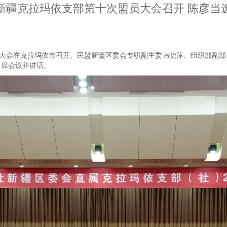
新疆克拉玛依支部第十次盟员大会召开 陈彦当
员大会在克拉玛依市召开。民盟新疆区委会专职副主委韩晓萍、组织部副
出席会议并讲话。